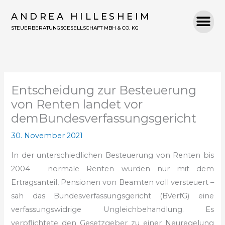
Zum
ANDREA HILLESHEIM
Inhalt
STEUERBERATUNGSGESELLSCHAFT MBH & CO. KG
springen
Entscheidung zur Besteuerung
von Renten landet vor
demBundesverfassungsgericht
30. November 2021
In der unterschiedlichen Besteuerung von Renten bis
2004 – normale Renten wurden nur mit dem
Ertragsanteil, Pensionen von Beamten voll versteuert –
sah das Bundesverfassungsgericht (BVerfG) eine
verfassungswidrige Ungleichbehandlung. Es
verpflichtete den Gesetzgeber zu einer Neuregelung