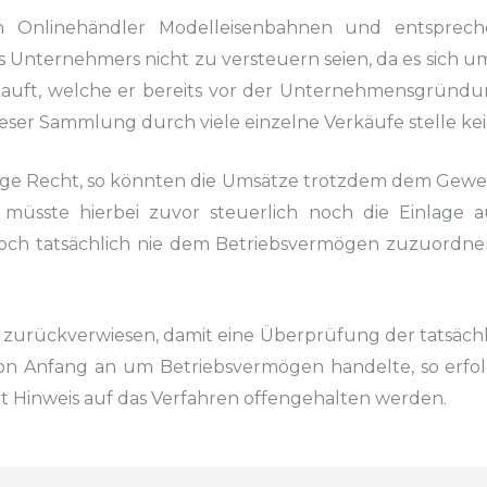
n Onlinehändler Modelleisenbahnen
und entsprech
s Unternehmers nicht zu versteuern seien, da es sich
um 
auft, welche er bereits vor der Unternehmensgründ
dieser Sammlung
durch viele einzelne Verkäufe stelle ke
ge Recht, so könnten die Umsätze
trotzdem dem Gewerb
s müsste hierbei zuvor steuerlich noch die Einlage a
och tatsächlich nie dem Betriebsvermögen zuzuordne
t zurückverwiesen, damit eine Überprüfung
der tatsäch
von Anfang an um Betriebsvermögen handelte, so erfol
t Hinweis auf das Verfahren offengehalten werden.