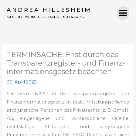
Zum
ANDREA HILLESHEIM
Inhalt
STEUERBERATUNGSGESELLSCHAFT MBH & CO. KG
springen
TERMINSACHE: Frist durch das
Transparenz­register- und Finanz­
informations­gesetz beachten
30. April 2022
Seit dem 1.8.2021 ist das Transparenzregister- und
Finanzinformationsgesetz in Kraft. Mitteilungspflichtig
sind juristische Personen des Privatrechts (z. B. GmbH,
AG, eingetragene und konzessionierte Vereine,
rechtsfähige Stiftungen) und eingetragene
Personengesellschaften (KG, OHG, PartG), sowie nicht