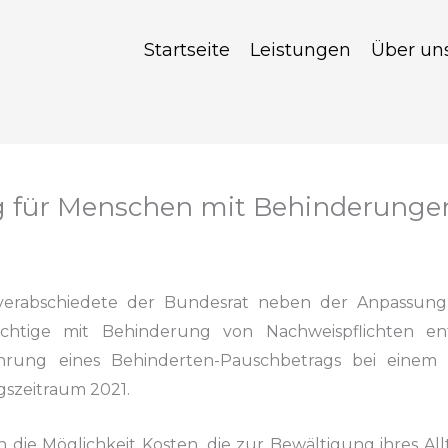
Startseite
Leistungen
Über un
ng für Menschen mit Behinderunge
verabschiedete der Bundesrat neben der Anpassung
chtige
mit Behinderung von Nachweispflichten entl
rung eines Behinderten-Pauschbetrags
bei einem 
gszeitraum
2021.
 die Möglichkeit Kosten, die zur
Bewältigung ihres Al