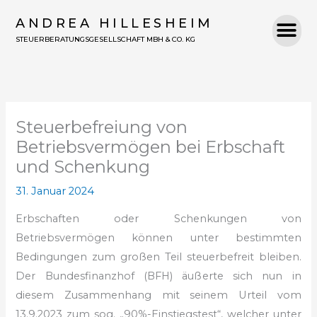
Zum
ANDREA HILLESHEIM
Inhalt
STEUERBERATUNGSGESELLSCHAFT MBH & CO. KG
springen
Steuerbefreiung von
Betriebsvermögen bei Erbschaft
und Schenkung
31. Januar 2024
Erbschaften oder Schenkungen von
Betriebsvermögen können unter bestimmten
Bedingungen zum großen Teil steuerbefreit bleiben.
Der Bundesfinanzhof (BFH) äußerte sich nun in
diesem Zusammenhang mit seinem Urteil vom
13.9.2023 zum sog. „90%-Einstiegstest“, welcher unter