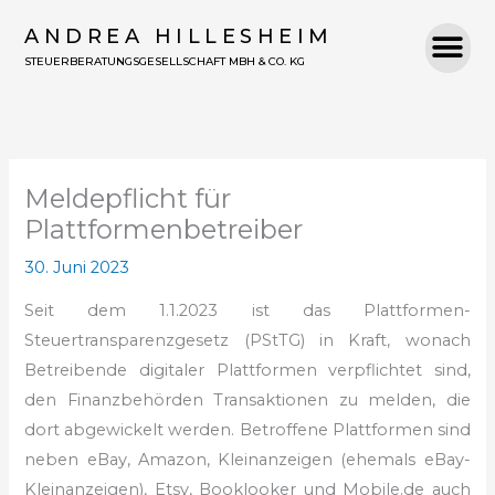
Zum
ANDREA HILLESHEIM
Inhalt
STEUERBERATUNGSGESELLSCHAFT MBH & CO. KG
springen
Meldepflicht für
Plattformenbetreiber
30. Juni 2023
Seit dem 1.1.2023 ist das Plattformen-
Steuertransparenzgesetz (PStTG) in Kraft, wonach
Betreibende digitaler Plattformen verpflichtet sind,
den Finanzbehörden Transaktionen zu melden, die
dort abgewickelt werden. Betroffene Plattformen sind
neben eBay, Amazon, Kleinanzeigen (ehemals eBay-
Kleinanzeigen), Etsy, Booklooker und Mobile.de auch