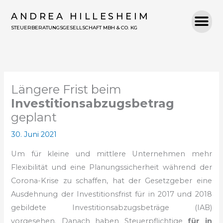
Zum
ANDREA HILLESHEIM
Inhalt
STEUERBERATUNGSGESELLSCHAFT MBH & CO. KG
springen
Längere Frist beim
Investitionsabzugsbetrag
geplant
30. Juni 2021
Um für kleine und mittlere Unternehmen mehr
Flexibilität und eine Planungssicherheit während der
Corona-Krise zu schaffen, hat der Gesetzgeber eine
Ausdehnung der Investitionsfrist für in 2017 und 2018
gebildete Inves­titionsabzugsbeträge (IAB)
vorgesehen. Danach haben Steuerpflichtige
für in